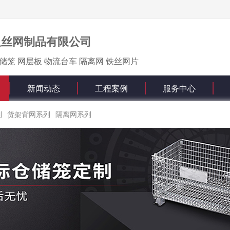
久丝网制品有限公司
储笼 网层板 物流台车 隔离网 铁丝网片
新闻动态
工程案例
服务中心
列
货架背网系列
隔离网系列