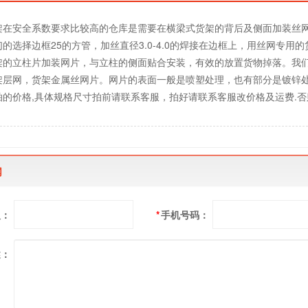
架在安全系数要求比较高的仓库是需要在横梁式货架的背后及侧面加装丝
的选择边框25的方管，加丝直径3.0-4.0的焊接在边框上，用丝网专
架的立柱片加装网片，与立柱的侧面贴合安装，有效的放置货物掉落。我
架层网，货架金属丝网片。网片的表面一般是喷塑处理，也有部分是镀锌处
拍的价格,具体规格尺寸拍前请联系客服，拍好请联系客服改价格及运费.
网
人：
*
手机号码：
述：