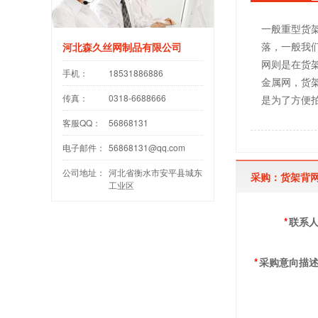
一般重型货
落，一般我们
河北森久丝网制品有限公司
网则是在货
手机：
18531886886
金属网，货
传真：
0318-6688666
是为了方便
客服QQ：
56868131
电子邮件：
56868131@qq.com
公司地址：
河北省衡水市安平县城东
采购：货架背
工业区
*
联系
*
采购意向描