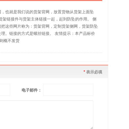
网，也就是我们说的货架背网，放置货物从货架上面坠
用的货架链接件与货架主体链接一起，起到防坠的作用。 侧
们把这些网片称为：货架背网，定制货架侧网，货架防坠
理。链接的方式是螺丝链接。 友情提示：本产品标价
否则概不发货
*
表示必填
电子邮件：