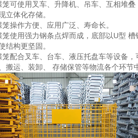
蝶笼可使用叉车、升降机、吊车、互相堆叠
现立体化存储。
蝶笼操作方便、应用广泛、寿命长。
蝶笼使用强力钢条点焊而成，底部以U型 槽
使结构更坚固。
蝶笼配合叉车、台车、液压托盘车等设备，
、搬运、装卸、 存储保管等物流各个环节