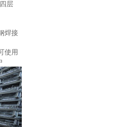
 四层
钢焊接
可使用
中