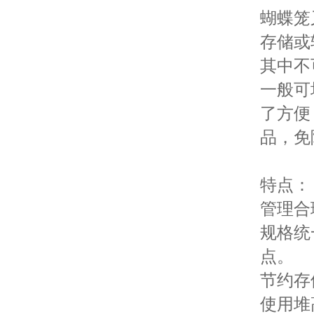
蝴蝶笼
存储或
其中不
一般可
了方便
品，免
特点：
管理合
规格统
点。
节约存
使用堆