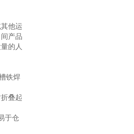
或其他运
中间产品
大量的人
槽铁焊
时折叠起
易于仓