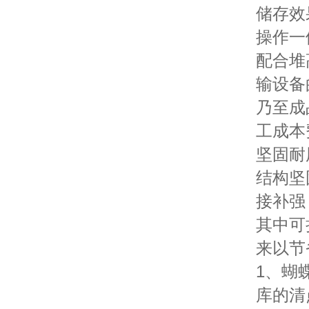
储存效
操作一
配合堆
输设备
乃至成
工成本
坚固耐
结构坚
接补强
其中可
来以节
1、蝴
库的清