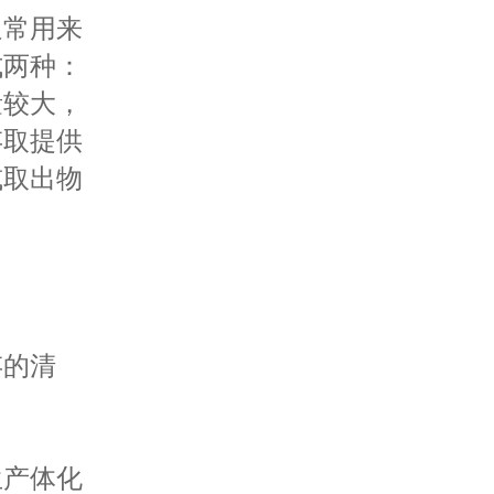
通常用来
式两种：
量较大，
存取提供
或取出物
存的清
生产体化