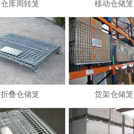
仓库周转笼
移动仓储笼
折叠仓储笼
货架仓储笼