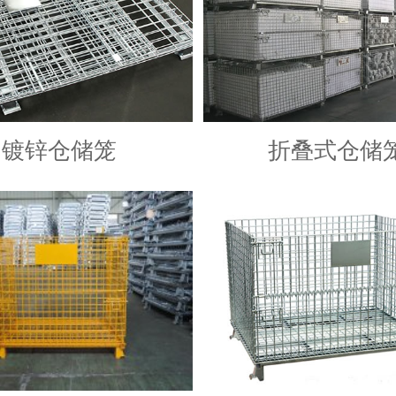
镀锌仓储笼
折叠式仓储