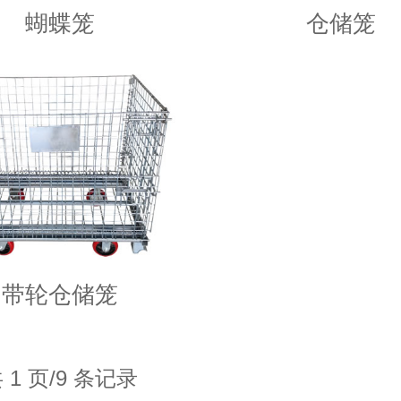
蝴蝶笼
仓储笼
带轮仓储笼
 1 页/9 条记录