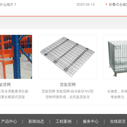
什么地方？
2020-06-13
折叠式仓储
架背网
货架层网
在安全系数要求比较
货架层网 货架层网 由冷拔丝与U型
仓储笼，具
需要在横梁式货架
型材焊接而成，在托盘货架无
堆放整洁
产品中心
|
新闻动态
|
工程案例
|
服务中心
|
在线留言