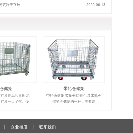
笼更利于存放
2020-06-13
仓储笼
带轮仓储笼
有存放物品容量固定、
带轮仓储笼 带轮仓储笼介绍 带轮仓
、存放一目了然、便
储笼仓储笼的一种，主要是
|
企业相册
|
联系我们