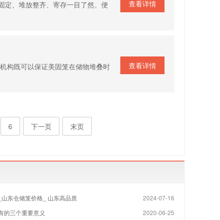
查看详情
固定、堆放整齐、寄存一目了然、便
查看详情
销机构既可以保证美固笼在储物堆叠时
6
下一页
末页
_山东仓储笼价格_ 山东高品质
2024-07-16
有的三个重要意义
2020-06-25