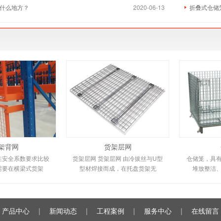
什么地方？
2020-06-13
折叠式仓储
架背网
货架层网
在安全系数要求比较
货架层网 货架层网 由冷拔丝与U型
仓储笼，具
需要在横梁式货架
型材焊接而成，在托盘货架无
堆放整洁
产品中心
|
新闻动态
|
工程案例
|
服务中心
|
在线留言