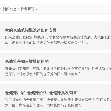
>
新闻动态
>
行业新闻
>
空的仓储笼蝴蝶笼该如何安置
如果是空的仓储笼(蝴蝶笼)，需折叠存放时折叠方法为展开方式的反
放。但必须注意的是折叠后的仓储笼堆垛应正反相对…
仓储笼是如何堆垛使用的
首先我们要知道，常规仓储笼堆垛前必须检查前网片的门栓是否安全
仓库笼上时必须使上面的仓库笼的四个脚杯都坐在…
仓储笼厂家_仓储笼价格_仓储笼批发销售
我厂是专业的仓储笼厂家。仓储笼，又称美固笼或仓库笼,具有存放物
然、便于库存清点等优点，同时也提高了仓储空间…