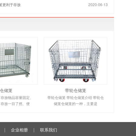
笼更利于存放
2020-06-13
仓储笼
带轮仓储笼
有存放物品容量固定、
带轮仓储笼 带轮仓储笼介绍 带轮仓
、存放一目了然、便
储笼仓储笼的一种，主要是
|
企业相册
|
联系我们